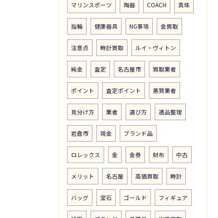
マリンスポーツ
陶器
COACH
真珠
指輪
健康器具
NG事項
金買取
注意点
時計買取
ルイ・ヴィトン
純金
査定
名古屋市
買取業者
ポイント
査定ポイント
悪質業者
見分け方
業者
選び方
遺品整理
岩倉市
現金
ブランド品
ロレックス
金
金券
財布
中古
メリット
名古屋
高価買取
時計
バッグ
宝石
ゴールド
フィギュア