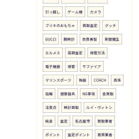
引っ越し
ゲーム機
カメラ
ブリキのおもちゃ
買取査定
グッチ
GUCCI
腕時計
奈良美智
草間彌生
エルメス
高額査定
保管方法
電子機器
保管
サファイア
マリンスポーツ
陶器
COACH
真珠
指輪
健康器具
NG事項
金買取
注意点
時計買取
ルイ・ヴィトン
純金
査定
名古屋市
買取業者
ポイント
査定ポイント
悪質業者