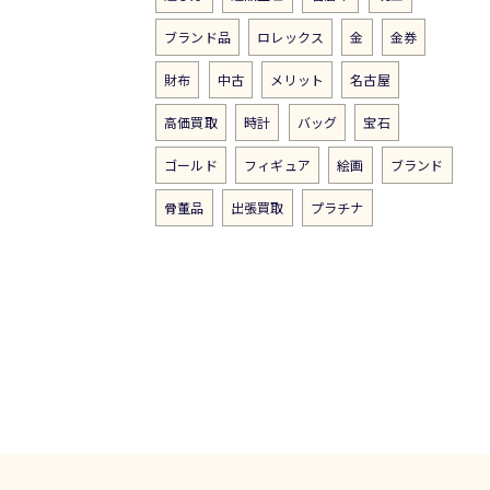
ブランド品
ロレックス
金
金券
財布
中古
メリット
名古屋
高価買取
時計
バッグ
宝石
ゴールド
フィギュア
絵画
ブランド
骨董品
出張買取
プラチナ