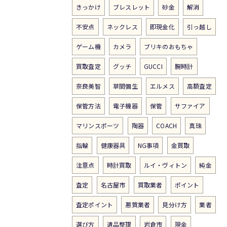
きっかけ
ブレスレット
砂金
解消
不安点
ネックレス
即現金化
引っ越し
ゲーム機
カメラ
ブリキのおもちゃ
買取査定
グッチ
GUCCI
腕時計
奈良美智
草間彌生
エルメス
高額査定
保管方法
電子機器
保管
サファイア
マリンスポーツ
陶器
COACH
真珠
指輪
健康器具
NG事項
金買取
注意点
時計買取
ルイ・ヴィトン
純金
査定
名古屋市
買取業者
ポイント
査定ポイント
悪質業者
見分け方
業者
選び方
遺品整理
岩倉市
現金