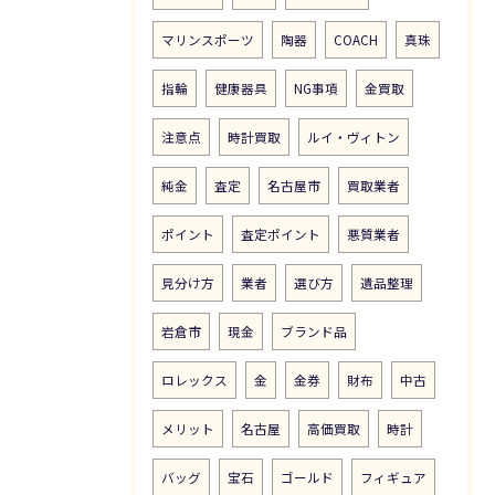
マリンスポーツ
陶器
COACH
真珠
指輪
健康器具
NG事項
金買取
注意点
時計買取
ルイ・ヴィトン
純金
査定
名古屋市
買取業者
ポイント
査定ポイント
悪質業者
見分け方
業者
選び方
遺品整理
岩倉市
現金
ブランド品
ロレックス
金
金券
財布
中古
メリット
名古屋
高価買取
時計
バッグ
宝石
ゴールド
フィギュア