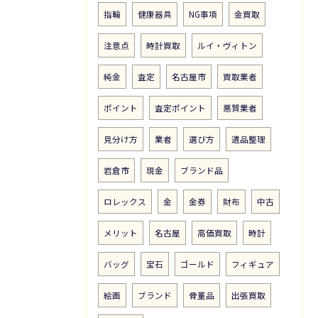
指輪
健康器具
NG事項
金買取
注意点
時計買取
ルイ・ヴィトン
純金
査定
名古屋市
買取業者
ポイント
査定ポイント
悪質業者
見分け方
業者
選び方
遺品整理
岩倉市
現金
ブランド品
ロレックス
金
金券
財布
中古
メリット
名古屋
高価買取
時計
バッグ
宝石
ゴールド
フィギュア
絵画
ブランド
骨董品
出張買取