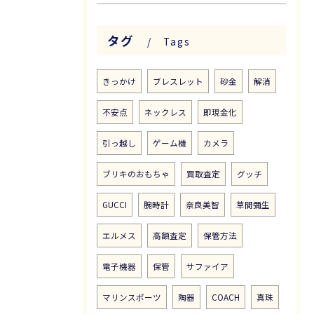
タグ
Tags
きっかけ
ブレスレット
砂金
解消
不安点
ネックレス
即現金化
引っ越し
ゲーム機
カメラ
ブリキのおもちゃ
買取査定
グッチ
GUCCI
腕時計
奈良美智
草間彌生
エルメス
高額査定
保管方法
電子機器
保管
サファイア
マリンスポーツ
陶器
COACH
真珠