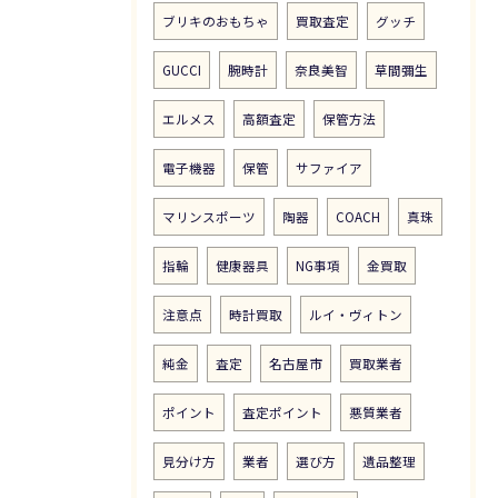
ブリキのおもちゃ
買取査定
グッチ
GUCCI
腕時計
奈良美智
草間彌生
エルメス
高額査定
保管方法
電子機器
保管
サファイア
マリンスポーツ
陶器
COACH
真珠
指輪
健康器具
NG事項
金買取
注意点
時計買取
ルイ・ヴィトン
純金
査定
名古屋市
買取業者
ポイント
査定ポイント
悪質業者
見分け方
業者
選び方
遺品整理