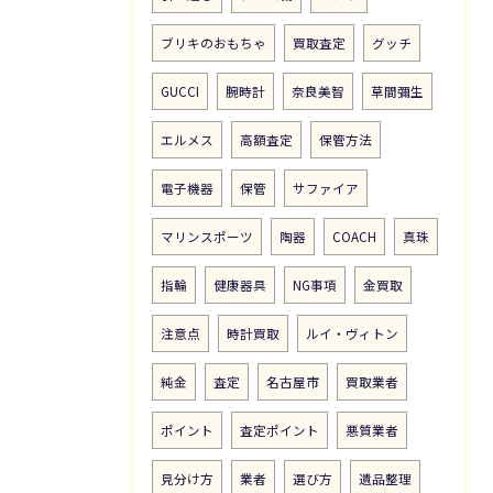
ブリキのおもちゃ
買取査定
グッチ
GUCCI
腕時計
奈良美智
草間彌生
エルメス
高額査定
保管方法
電子機器
保管
サファイア
マリンスポーツ
陶器
COACH
真珠
指輪
健康器具
NG事項
金買取
注意点
時計買取
ルイ・ヴィトン
純金
査定
名古屋市
買取業者
ポイント
査定ポイント
悪質業者
見分け方
業者
選び方
遺品整理